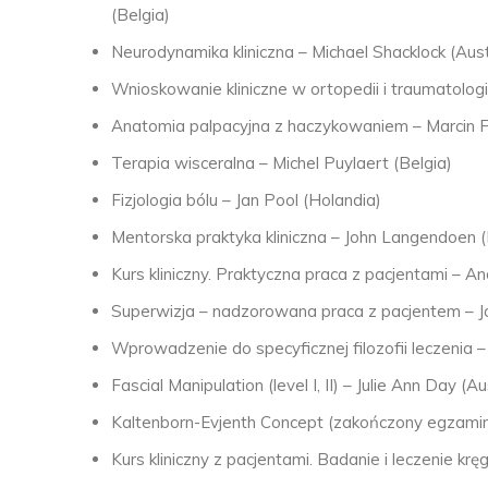
(Belgia)
Neurodynamika kliniczna – Michael Shacklock (Aust
Wnioskowanie kliniczne w ortopedii i traumatologi
Anatomia palpacyjna z haczykowaniem – Marcin 
Terapia wisceralna – Michel Puylaert (Belgia)
Fizjologia bólu – Jan Pool (Holandia)
Mentorska praktyka kliniczna – John Langendoen 
Kurs kliniczny. Praktyczna praca z pacjentami – 
Superwizja – nadzorowana praca z pacjentem – J
Wprowadzenie do specyficznej filozofii leczenia
Fascial Manipulation (level I, II) – Julie Ann Day (A
Kaltenborn-Evjenth Concept (zakończony egzamin
Kurs kliniczny z pacjentami. Badanie i leczenie k