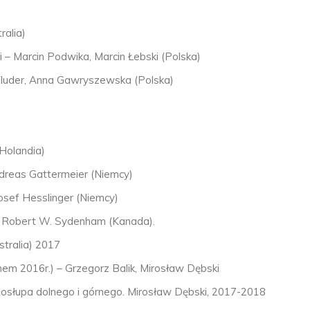
ralia)
i – Marcin Podwika, Marcin Łebski (Polska)
Fluder, Anna Gawryszewska (Polska)
(Holandia)
Andreas Gattermeier (Niemcy)
osef Hesslinger (Niemcy)
 – Robert W. Sydenham (Kanada).
ustralia) 2017
em 2016r.) – Grzegorz Balik, Mirosław Dębski
ręgosłupa dolnego i górnego. Mirosław Dębski, 2017-2018