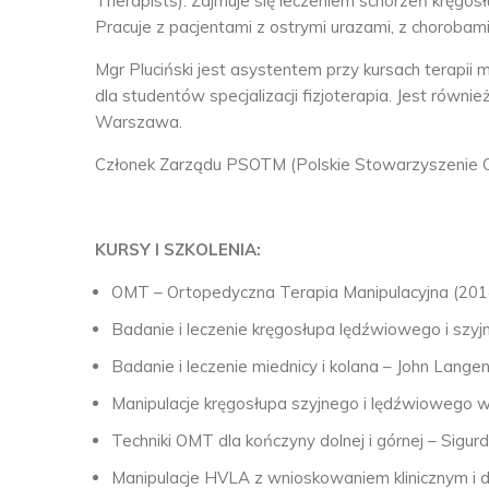
Therapists). Zajmuje się leczeniem schorzeń kręgos
Pracuje z pacjentami z ostrymi urazami, z chorobam
Mgr Pluciński jest asystentem przy kursach terapii 
dla studentów specjalizacji fizjoterapia. Jest rów
Warszawa.
Członek Zarządu PSOTM (Polskie Stowarzyszenie Or
KURSY I SZKOLENIA:
OMT – Ortopedyczna Terapia Manipulacyjna (20
Badanie i leczenie kręgosłupa lędźwiowego i szy
Badanie i leczenie miednicy i kolana – John Lange
Manipulacje kręgosłupa szyjnego i lędźwiowego 
Techniki OMT dla kończyny dolnej i górnej – Sigu
Manipulacje HVLA z wnioskowaniem klinicznym i 