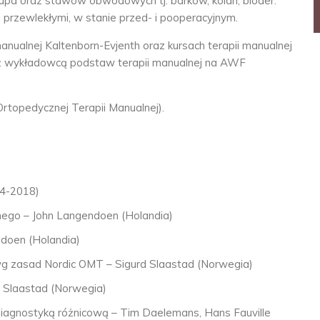
łupa oraz stawów obwodowych tj. barków, kolan, bioder.
i przewlekłymi, w stanie przed- i pooperacyjnym.
manualnej Kaltenborn-Evjenth oraz kursach terapii manualnej
nież wykładowcą podstaw terapii manualnej na AWF
topedycznej Terapii Manualnej).
14-2018)
jnego – John Langendoen (Holandia)
ndoen (Holandia)
wg zasad Nordic OMT – Sigurd Slaastad (Norwegia)
rd Slaastad (Norwegia)
diagnostyką różnicową – Tim Daelemans, Hans Fauville