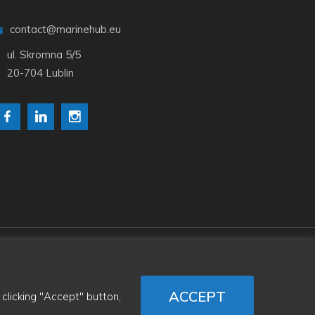
contact@marinehub.eu
ul. Skromna 5/5
20-704 Lublin
ACCEPT
clicking "Accept" button,