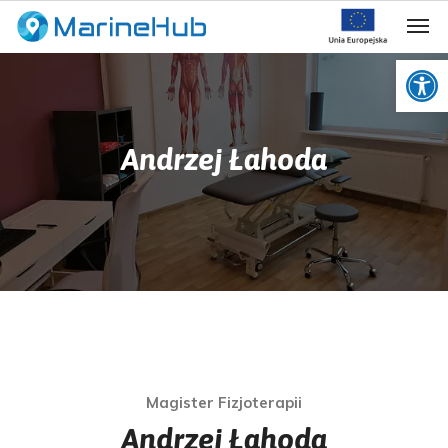
Op
Andrzej Łahoda
Magister Fizjoterapii
Andrzej Łahoda